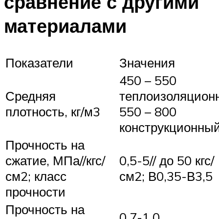
сравнение с другими
материалами
Показатели
Значения
450 – 550
Средняя
теплоизоляцион
плотность, кг/м3
550 – 800
конструкционны
Прочность на
сжатие, МПа//кгс/
0,5-5// до 50 кгс/
см2; класс
см2; В0,35-В3,5
прочности
Прочность на
0,7-1,0