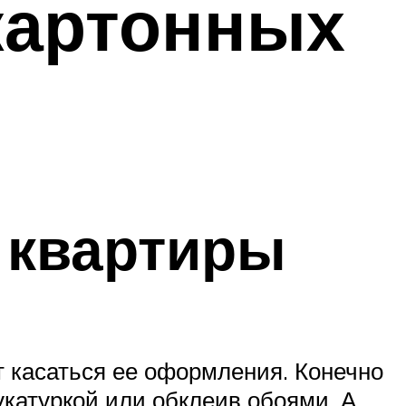
картонных
 квартиры
 касаться ее оформления. Конечно
укатуркой или обклеив обоями. А