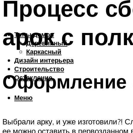
Процесс сб
арок с пол
Типы домов
Деревянный
Каркасный
Дизайн интерьера
Строительство
Оформление а
Остекление
Меню
Выбрали арку, и уже изготовили?! 
ее можно оставить в первозданном 