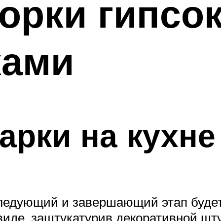
орки гипсо
ками
рки на кухне
Следующий и завершающий этап будет
виде, заштукатурив декоративной шт