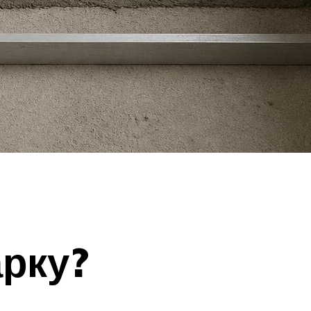
арку?