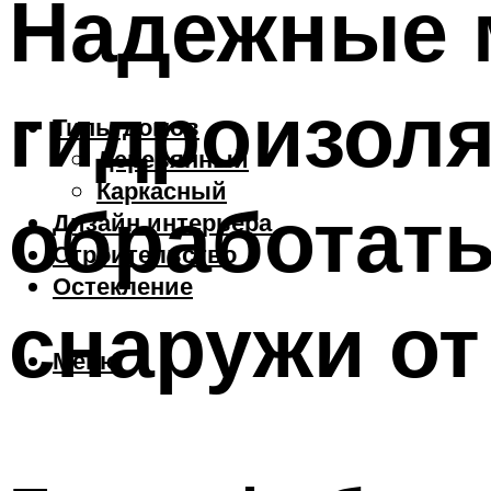
Надежные 
гидроизоля
Типы домов
Деревянный
Каркасный
обработать
Дизайн интерьера
Строительство
Остекление
снаружи от
Меню