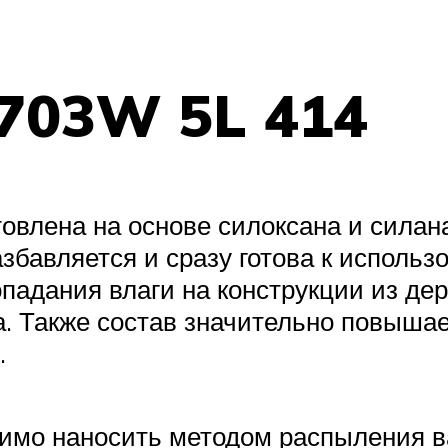
-703W 5L 414
влена на основе силоксана и силана,
збавляется и сразу готова к исполь
падания влаги на конструкции из дере
а. Также состав значительно повышае
.
димо наносить методом распыления в