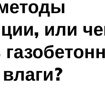
методы
ции, или ч
 газобетон
 влаги?