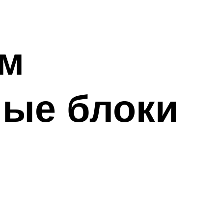
ем
ные блоки