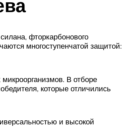
ева
 силана, фторкарбонового
ичаются многоступенчатой защитой:
 микроорганизмов. В отборе
победителя, которые отличились
ниверсальностью и высокой