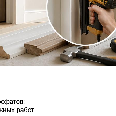
осфатов;
жных работ;