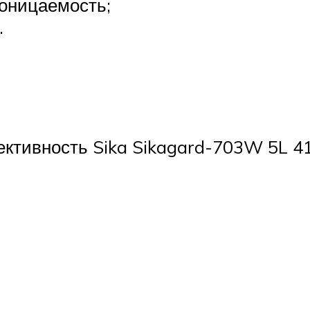
оницаемость;
.
тивность Sika Sikagard-703W 5L 414