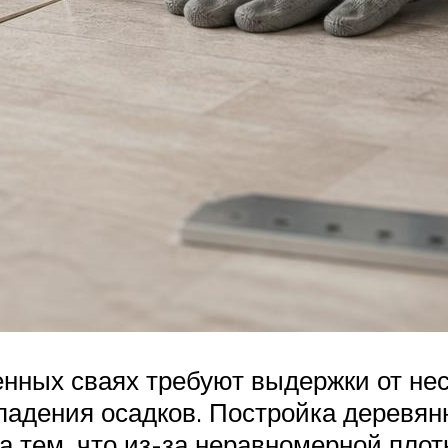
енных сваях требуют выдержки от нес
падения осадков. Постройка деревянн
тем, что из-за неравномерной плотн