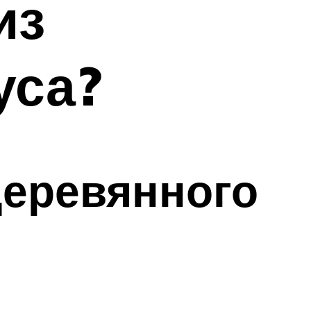
из
уса?
деревянного