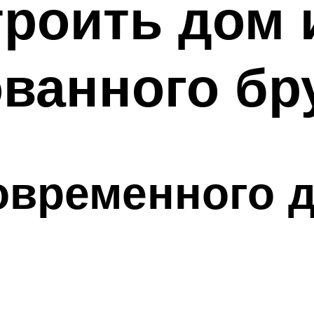
троить дом 
ванного бр
овременного 