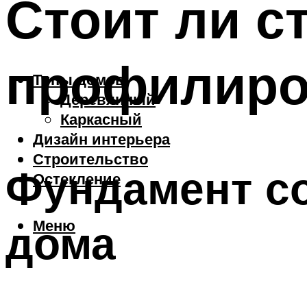
Стоит ли с
профилиро
Типы домов
Деревянный
Каркасный
Дизайн интерьера
Строительство
Фундамент с
Остекление
Меню
дома