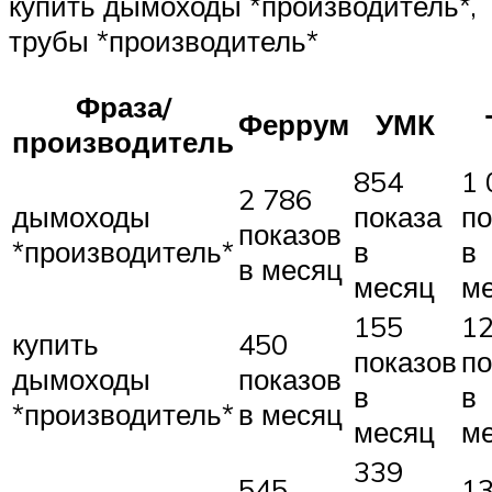
купить дымоходы *производитель*,
трубы *производитель*
Фраза/
Феррум
УМК
производитель
854
1 
2 786
дымоходы
показа
по
показов
*производитель*
в
в
в месяц
месяц
м
155
1
купить
450
показов
по
дымоходы
показов
в
в
*производитель*
в месяц
месяц
м
339
545
1