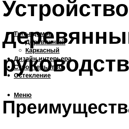
Устройств
деревянны
Типы домов
Деревянный
Каркасный
руководст
Дизайн интерьера
Строительство
Остекление
Меню
Преимущества