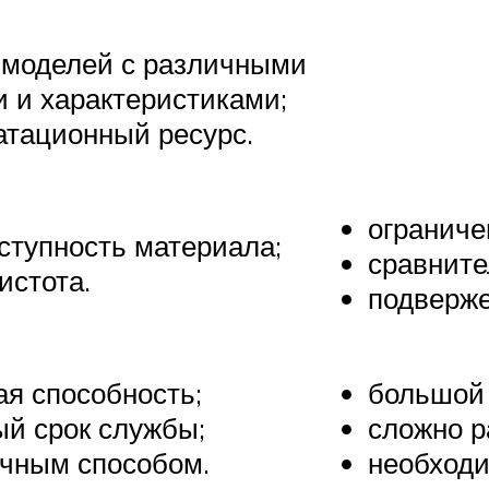
 моделей с различными
 и характеристиками;
атационный ресурс.
ограниче
ступность материала;
сравните
истота.
подверже
я способность;
большой 
й срок службы;
сложно р
учным способом.
необходи