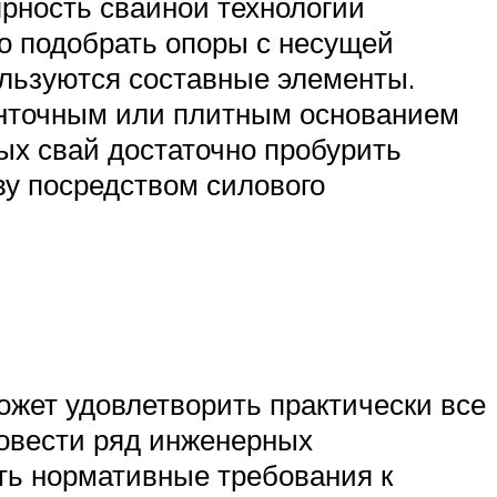
рность свайной технологии
о подобрать опоры с несущей
пользуются составные элементы.
енточным или плитным основанием
ных свай достаточно пробурить
ву посредством силового
ожет удовлетворить практически все
ровести ряд инженерных
ть нормативные требования к