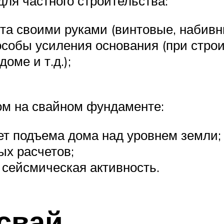
ля частного строительства:
а своими руками (винтовые, набивн
собы усиления основания (при строи
оме и т.д.);
ом на свайном фундаменте:
ет подъема дома над уровнем земли;
ых расчетов;
 сейсмическая активность.
свай