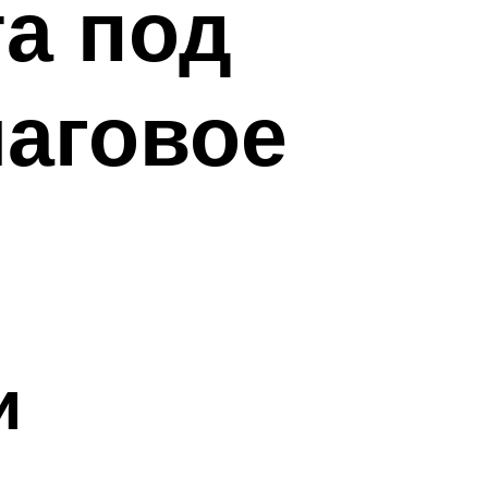
а под
аговое
и