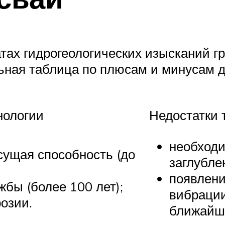
тах гидрогеологических изысканий гр
льная таблица по плюсам и минусам 
нологии
Недостатки 
необходи
ущая способность (до
заглублен
появлени
жбы (более 100 лет);
вибрации
розии.
ближайши