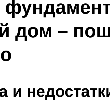
о фундамент
й дом – пош
во
 и недостатк