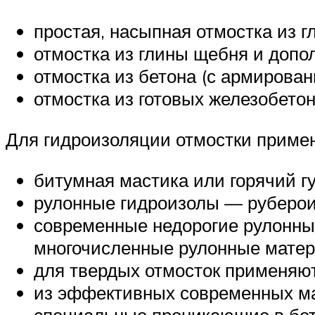
простая, насыпная отмостка из г
отмостка из глины щебня и допо
отмостка из бетона (с армирован
отмостка из готовых железобетон
Для гидроизоляции отмостки примен
битумная мастика или горячий г
рулонные гидроизолы — рубероид,
современные недорогие рулонные
многочисленные рулонные матер
для твердых отмосток применяю
из эффективных современных ма
специальные проникающие в бето