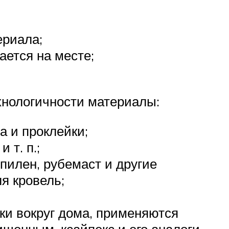
ериала;
ается на месте;
хнологичности материалы:
а и проклейки;
 т. п.;
пилен, рубемаст и другие
я кровель;
и вокруг дома, применяются
щенным, ксайпекс и его аналоги,