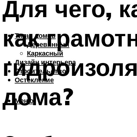
Для чего, 
как грамот
Типы домов
Деревянный
Каркасный
гидроизоля
Дизайн интерьера
Строительство
Остекление
дома?
Меню