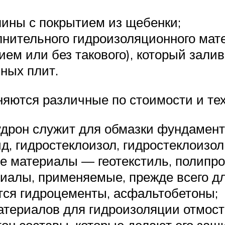
лины с покрытием из щебенки;
лнительного гидроизоляционного мат
ием или без такового), который залив
ных плит.
яются различные по стоимости и те
удрон служит для обмазки фундамент
 гидростеклоизол, гидростеклоизол и
 материалы — геотекстиль, полипро
иалы, применяемые, прежде всего дл
тся гидроцементы, асфальтобетоны;
териалов для гидроизоляции отмостк
н составы, которые делают его защи