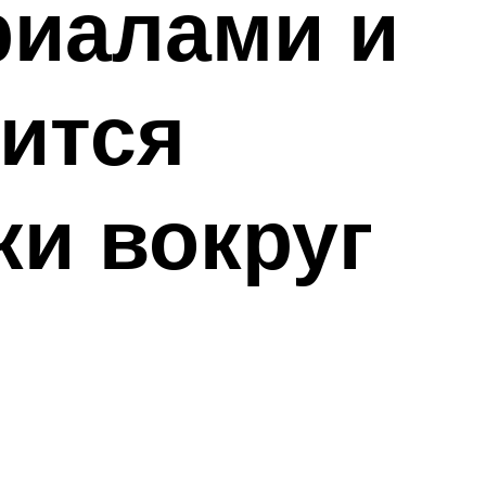
риалами и
дится
ки вокруг