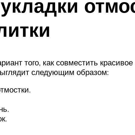
укладки отмос
литки
риант того, как совместить красивое
выглядит следующим образом:
тмостки.
нь.
к.