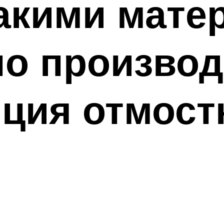
какими мате
но произво
ция отмост