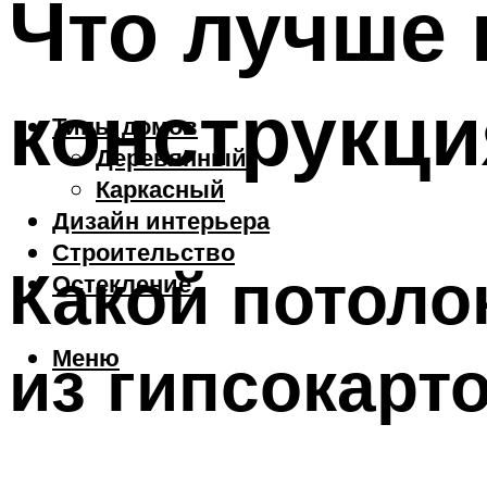
Что лучше 
конструкци
Типы домов
Деревянный
Каркасный
Дизайн интерьера
Строительство
Какой потоло
Остекление
Меню
из гипсокарт