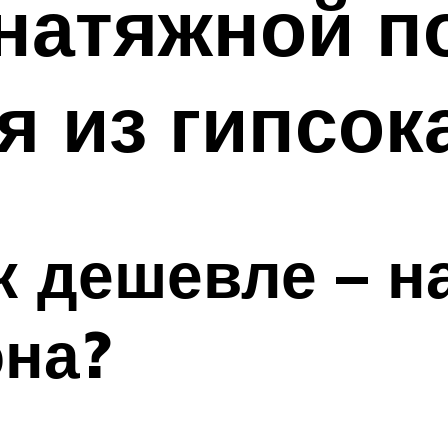
натяжной п
я из гипсок
к дешевле – н
она?