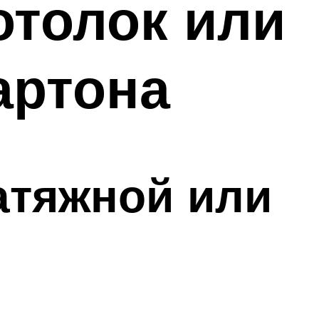
отолок или
артона
атяжной или