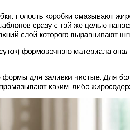
убки, полость коробки смазывают жи
шаблонов сразу с той же целью нано
ерхний слой которого выравнивают ш
 суток) формовочного материала опа
о формы для заливки чистые. Для бол
ь промазывают каким-либо жиросоде