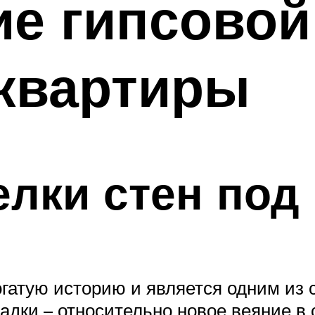
е гипсовой
 квартиры
лки стен под
богатую историю и является одним из
адки – относительно новое веяние в