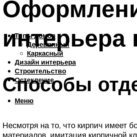
Оформлени
интерьера
Типы домов
Деревянный
Каркасный
Дизайн интерьера
Строительство
Способы отде
Остекление
Меню
Несмотря на то, что кирпич имеет 
материалов, имитация кирпичной кл