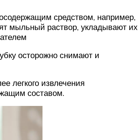
росодержащим средством, например,
сят мыльный раствор, укладывают их
пателем
лубку осторожно снимают и
ее легкого извлечения
ржащим составом.