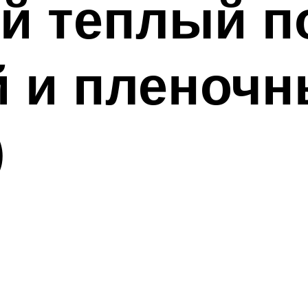
й теплый п
й и пленоч
)