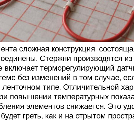
мента сложная конструкция, состояща
оединены. Стержни производятся из
ке включает терморегулирующий датч
теме без изменений в том случае, ес
 в ленточном типе. Отличительной ха
 при повышении температурных показа
ения элементов снижается. Это удоб
 будет греть, как и на отрытом прост