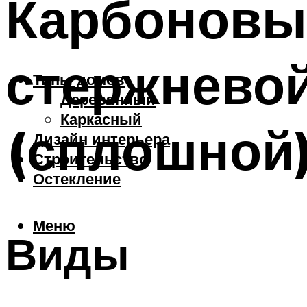
Карбоновы
стержнево
Типы домов
Деревянный
Каркасный
(сплошной
Дизайн интерьера
Строительство
Остекление
Меню
Виды