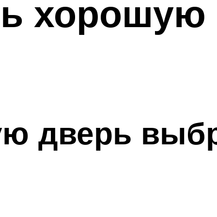
ть хорошую
ую дверь выбр