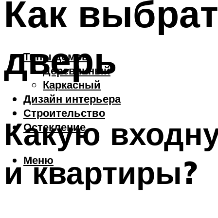
Как выбра
дверь
Типы домов
Деревянный
Каркасный
Дизайн интерьера
Строительство
Какую входн
Остекление
Меню
и квартиры?