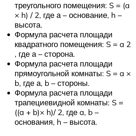
треугольного помещения: S = (a
× h) / 2, где а – основание, h –
высота.
Формула расчета площади
квадратного помещения: S = a 2
, где а – сторона.
Формула расчета площади
прямоугольной комнаты: S = a ×
b, где а, b – стороны.
Формула расчета площади
трапециевидной комнаты: S =
((a + b)× h)/ 2, где a, b –
основания, h – высота.