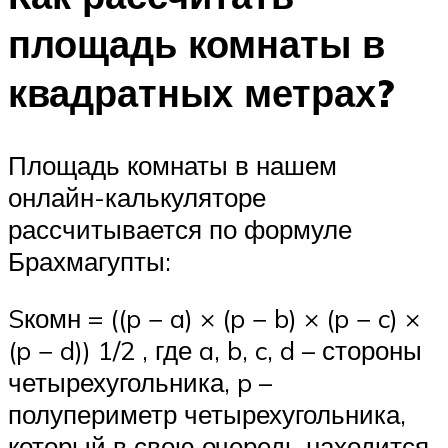
площадь комнаты в
квадратных метрах?
Площадь комнаты в нашем
онлайн-калькуляторе
рассчитывается по формуле
Брахмагупты:
Sкомн = ((p − a) × (p − b) × (p − c) ×
(p − d)) 1/2 , где a, b, c, d – стороны
четырехугольника, p –
полупериметр четырехугольника,
который в свою очередь находится