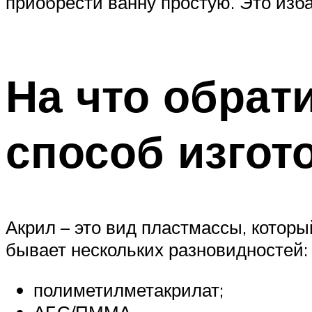
приобрести ванну простую. Это изб
На что обрат
способ изгот
Акрил – это вид пластмассы, которы
бывает нескольких разновидностей:
полиметилметакрилат;
АБС/ПММА.