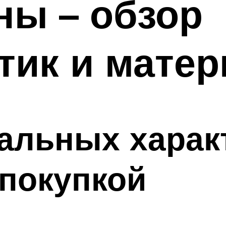
ны – обзор
тик и мате
альных харак
покупкой