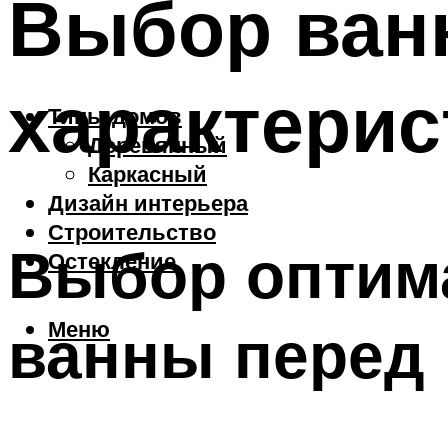
Выбор ван
характерис
Типы домов
Деревянный
Каркасный
Дизайн интерьера
Строительство
Выбор оптим
Остекление
Меню
ванны перед 