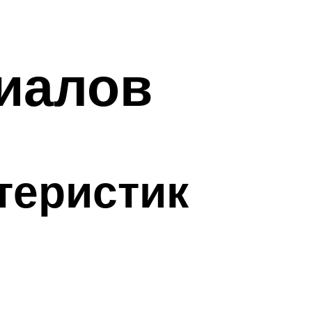
риалов
теристик