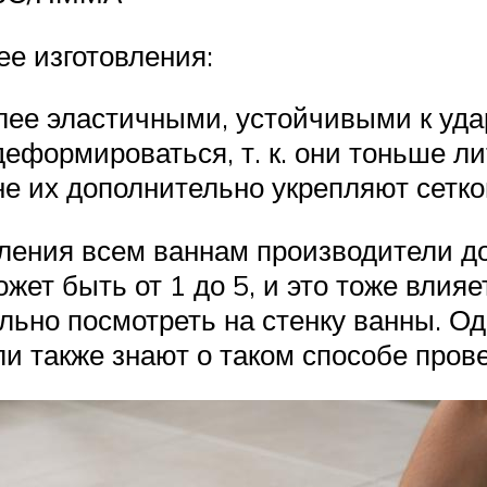
ее изготовления:
лее эластичными, устойчивыми к уда
еформироваться, т. к. они тоньше л
не их дополнительно укрепляют сетко
вления всем ваннам производители до
ет быть от 1 до 5, и это тоже влияе
льно посмотреть на стенку ванны. Од
и также знают о таком способе прове