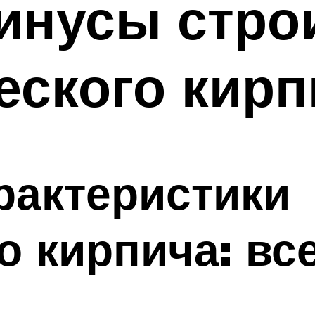
инусы стро
еского кирп
рактеристики
 кирпича: все