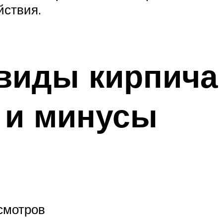
йствия.
 виды кирпича
 и минусы
смотров