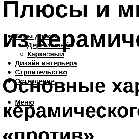
Плюсы и м
из керамич
Типы домов
Деревянный
Каркасный
Дизайн интерьера
Строительство
Основные ха
Остекление
Меню
керамического
«против»