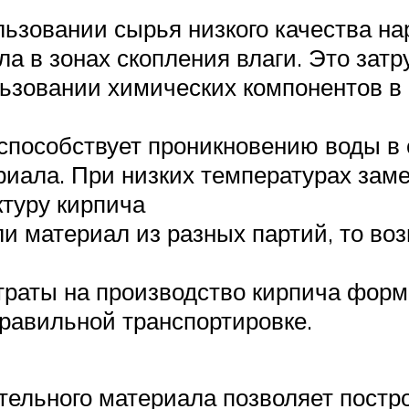
ьзовании сырья низкого качества нар
 в зонах скопления влаги. Это затру
льзовании химических компонентов в
способствует проникновению воды в 
риала. При низких температурах заме
туру кирпича
ли материал из разных партий, то во
траты на производство кирпича форм
равильной транспортировке.
тельного материала позволяет постро