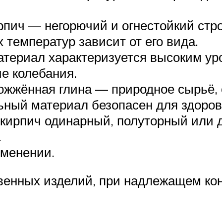
рпич — негорючий и огнестойкий стр
 температур зависит от его вида.
атериал характеризуется высоким у
ие колебания.
ожжённая глина — природное сырьё, 
ьный материал безопасен для здоров
кирпич одинарный, полуторный или 
.
именении.
венных изделий, при надлежащем кон