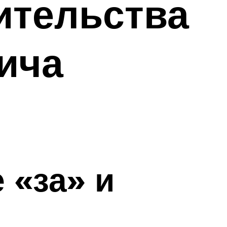
ительства
ича
 «за» и