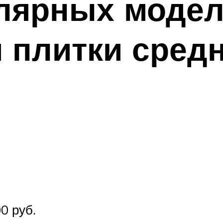
улярных моде
 плитки средн
0 руб.