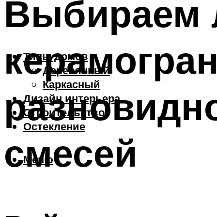
Выбираем 
керамогран
Типы домов
Деревянный
Каркасный
разновидно
Дизайн интерьера
Строительство
Остекление
смесей
Меню