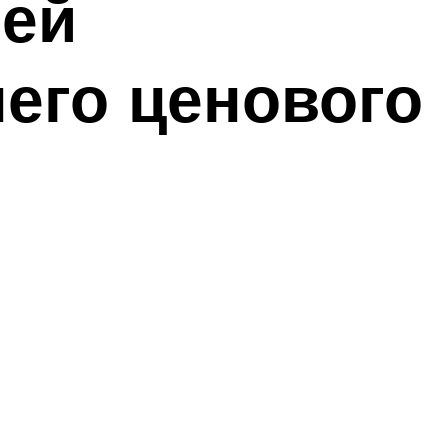
лей
его ценового