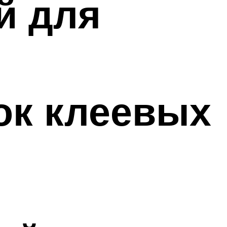
й для
ок клеевых