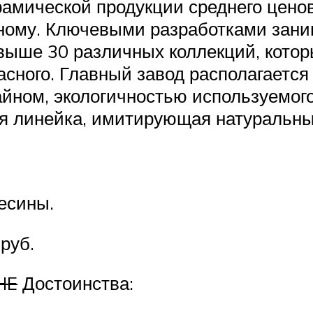
мической продукции среднего ценово
ьному. Ключевыми разработками зани
выше 30 различных коллекций, котор
асного. Главный завод располагается
айном, экологичностью используемог
я линейка, имитирующая натуральные
есины.
руб.
HE
Достоинства: