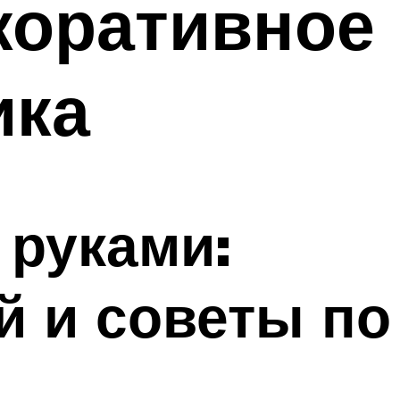
коративное
ика
 руками:
 и советы по