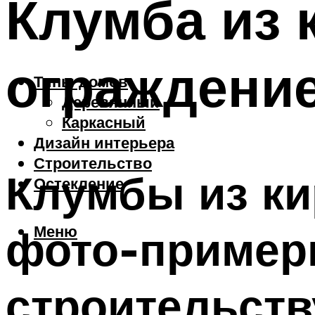
Клумба из 
ограждение
Типы домов
Деревянный
Каркасный
Дизайн интерьера
Строительство
Клумбы из ки
Остекление
Меню
фото-пример
строительств