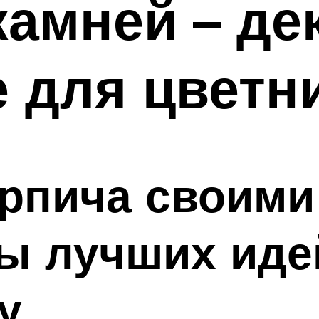
камней – де
 для цветн
рпича своими
ы лучших идей
у