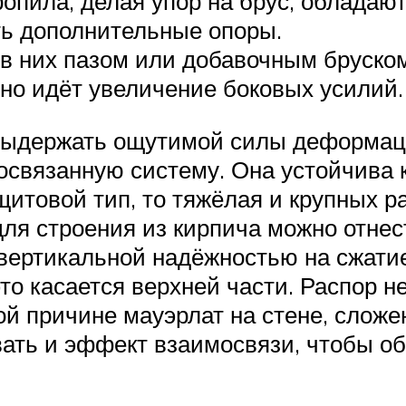
опила, делая упор на брус, обладают
ть дополнительные опоры.
 них пазом или добавочным бруском 
 но идёт увеличение боковых усилий.
ыдержать ощутимой силы деформаци
освязанную систему. Она устойчива
итовой тип, то тяжёлая и крупных ра
ля строения из кирпича можно отнес
вертикальной надёжностью на сжатие
то касается верхней части. Распор 
ой причине мауэрлат на стене, сложе
ать и эффект взаимосвязи, чтобы об