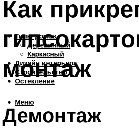
Как прикре
гипсокарто
Типы домов
Деревянный
Каркасный
монтаж
Дизайн интерьера
Строительство
Остекление
Меню
Демонтаж