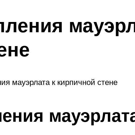
ления мауэрл
ене
ния мауэрлата к кирпичной стене
ения мауэрлата