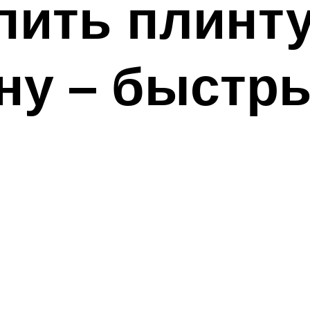
пить плинту
ну – быстры