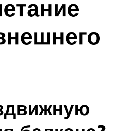
четание
 внешнего
аздвижную