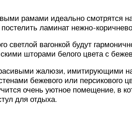
овыми рамами идеально смотрятся на
 постелить ламинат нежно-коричнево
го светлой вагонкой будут гармонич
мскими шторами белого цвета с беже
красивыми жалюзи, имитирующими на
стенами бежевого или персикового ц
учится очень уютное помещение, в к
тул для отдыха.