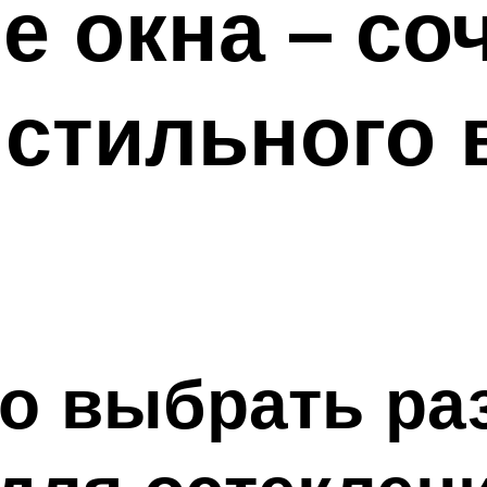
 окна – со
 стильного
но выбрать р