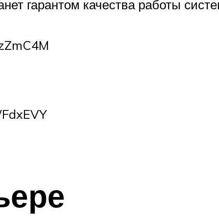
нет гарантом качества работы систе
R1zZmC4M
WFdxEVY
ьере