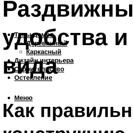
Раздвижные
удобства и
Типы домов
Деревянный
Каркасный
вида
Дизайн интерьера
Строительство
Остекление
Меню
Как правиль