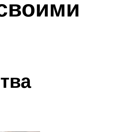
 своими
тва