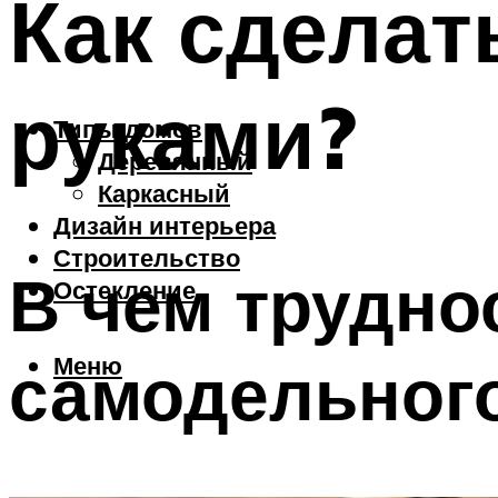
Как сделат
руками?
Типы домов
Деревянный
Каркасный
Дизайн интерьера
Строительство
В чем трудно
Остекление
Меню
самодельног