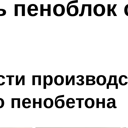
ь пеноблок
сти производс
о пенобетона