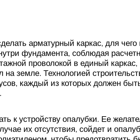
сделать арматурный каркас, для чег
нутри фундамента, соблюдая расчетны
тажной проволокой в единый каркас, 
л на земле. Технологией строительст
русов, каждый из которых должен быт
.
ать к устройству опалубки. Ее желат
учае их отсутствия, сойдет и опалуб
олиэтиленом, чтобы предотвратить б