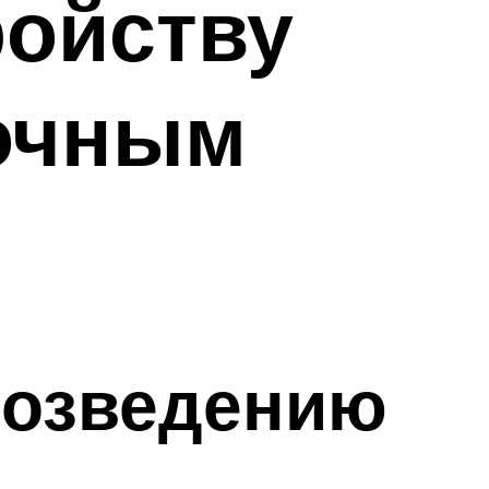
ройству
точным
возведению