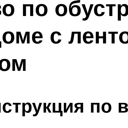
о по обуст
доме с лен
ом
струкция по 