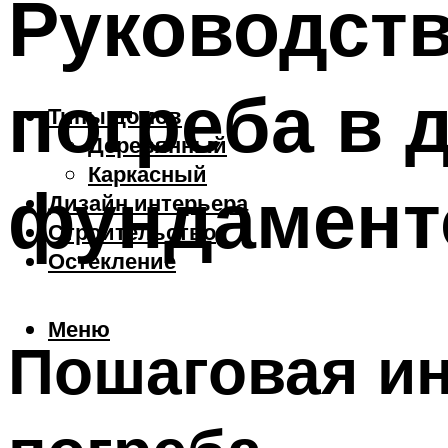
Руководств
погреба в 
Типы домов
Деревянный
Каркасный
фундамент
Дизайн интерьера
Строительство
Остекление
Меню
Пошаговая ин