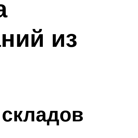
а
ний из
 складов