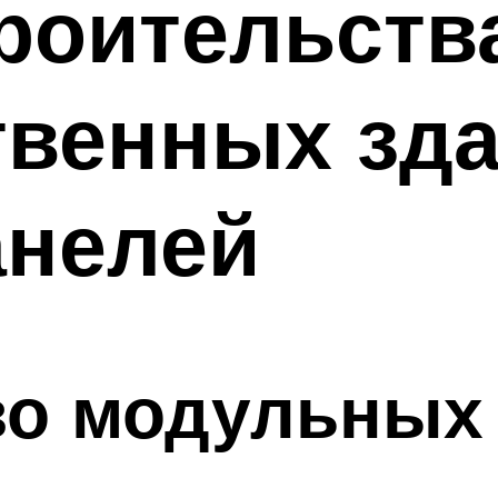
роительств
венных зда
анелей
во модульных