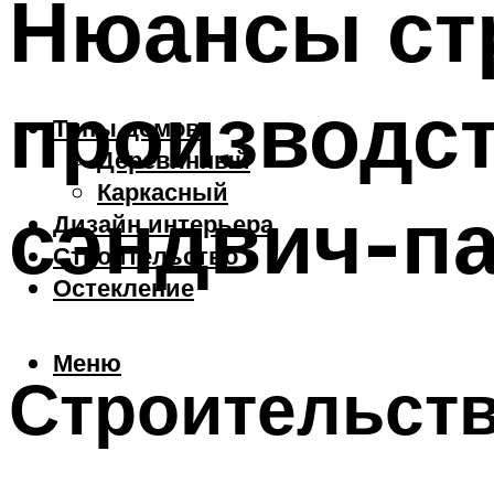
Нюансы ст
производст
Типы домов
Деревянный
Каркасный
сэндвич-п
Дизайн интерьера
Строительство
Остекление
Меню
Строительст