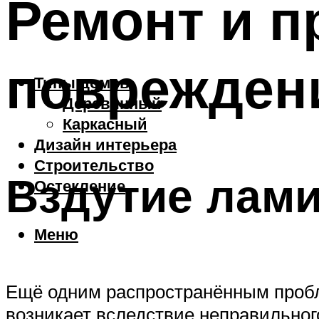
Ремонт и 
поврежден
Типы домов
Деревянный
Каркасный
Дизайн интерьера
Строительство
Вздутие лам
Остекление
Меню
Ещё одним распространённым пробл
возникает вследствие неправильног