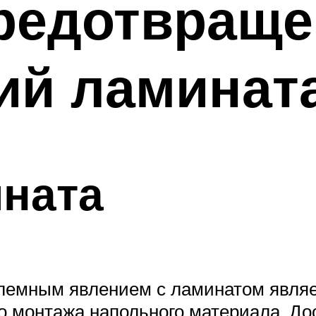
предотвраще
ий ламинат
ината
емным явлением с ламинатом являет
о монтажа напольного материала. Дос