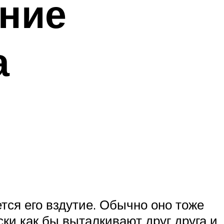
ние
а
ся его вздутие. Обычно оно тоже
ки как бы выталкивают друг друга и