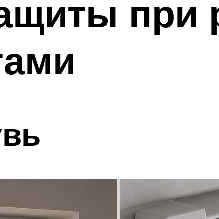
ащиты при 
тами
увь