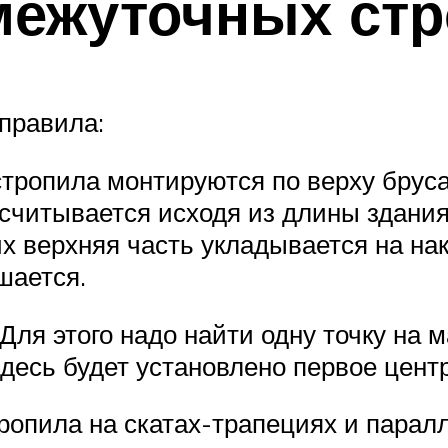
межуточных ст
правила:
ропила монтируются по верху бруса 
ссчитывается исходя из длины здания
их верхняя часть укладывается на на
шается.
Для этого надо найти одну точку на 
десь будет установлено первое цент
ропила на скатах-трапециях и парал