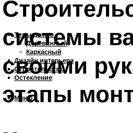
Строитель
системы в
Типы домов
Деревянный
Каркасный
своими рук
Дизайн интерьера
Строительство
Остекление
этапы мон
Меню