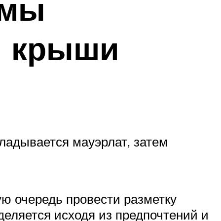
емы
й крыши
ладывается мауэрлат, затем
ую очередь провести разметку
деляется исходя из предпочтений и