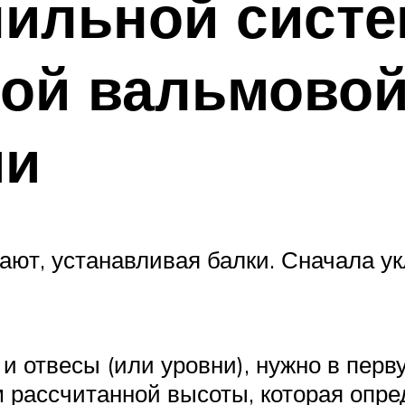
пильной сист
ной вальмово
ми
ют, устанавливая балки. Сначала ук
и отвесы (или уровни), нужно в перв
м рассчитанной высоты, которая опре