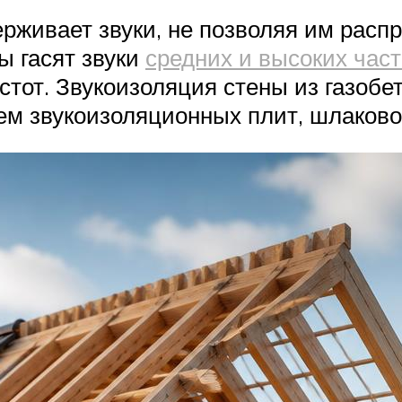
рживает звуки, не позволяя им расп
ы гасят звуки
средних и высоких част
астот. Звукоизоляция стены из газоб
м звукоизоляционных плит, шлаковой