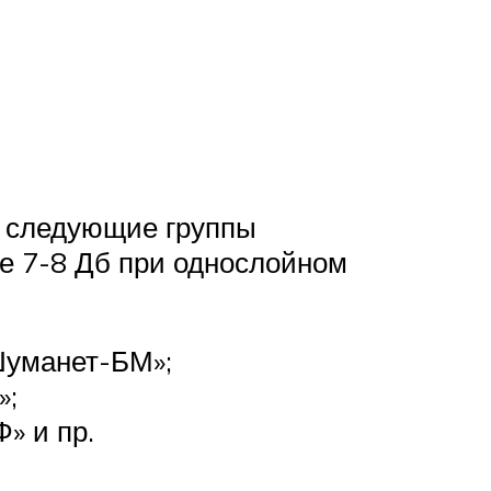
я следующие группы
е 7-8 Дб при однослойном
«Шуманет-БМ»;
»;
» и пр.