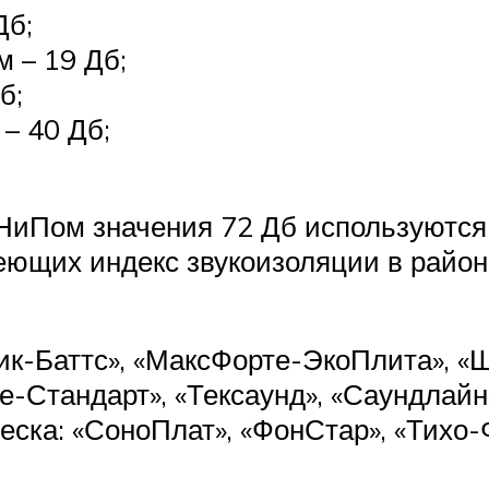
Дб;
 – 19 Дб;
б;
– 40 Дб;
НиПом значения 72 Дб используютс
еющих индекс звукоизоляции в район
тик-Баттс», «МаксФорте-ЭкоПлита», 
-Стандарт», «Тексаунд», «Саундлайн
еска: «СоноПлат», «ФонСтар», «Тихо-Ф