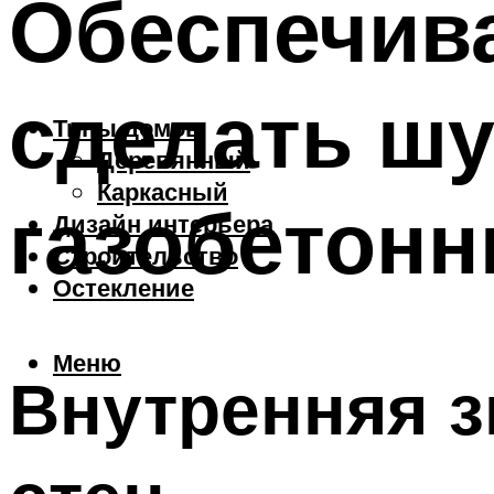
Обеспечива
сделать шу
Типы домов
Деревянный
Каркасный
газобетонн
Дизайн интерьера
Строительство
Остекление
Меню
Внутренняя з