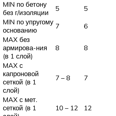
MIN по бетону
5
5
без г/изоляции
MIN по упругому
7
6
основанию
MAX без
армирова-ния
8
8
(в 1 слой)
MAX с
капроновой
7 – 8
7
сеткой (в 1
слой)
MAX с мет.
сеткой (в 1
10 – 12
12
слой)