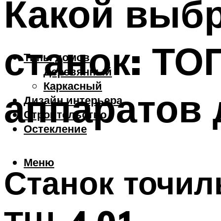
Какой выб
станок: ТО
Типы домов
Деревянный
Каркасный
аппаратов
Дизайн интерьера
Строительство
Остекление
Меню
Станок точи