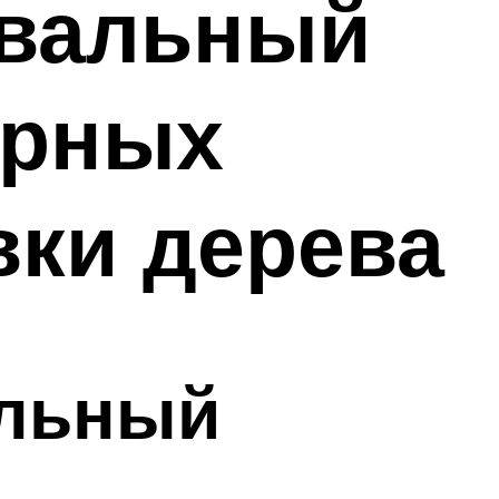
овальный
ярных
ки дерева
альный