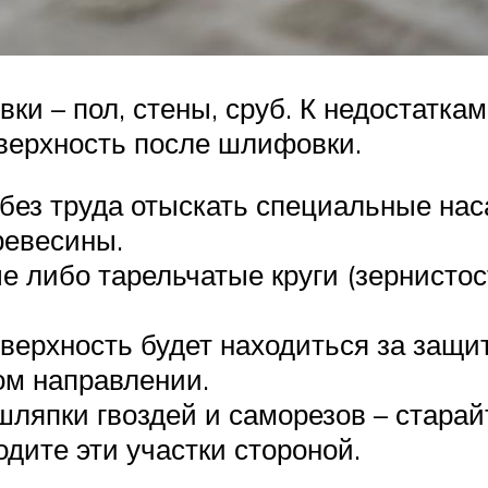
и – пол, стены, сруб. К недостатка
верхность после шлифовки.
без труда отыскать специальные наса
ревесины.
е либо тарельчатые круги (зернисто
верхность будет находиться за защи
ом направлении.
шляпки гвоздей и саморезов – старай
одите эти участки стороной.