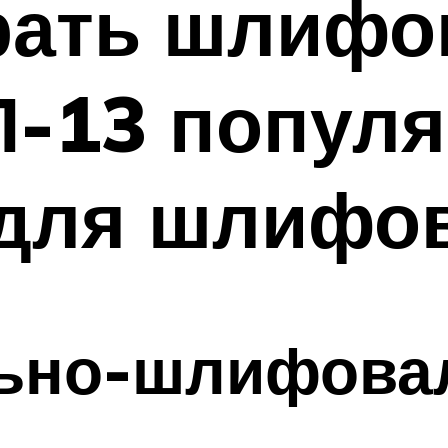
рать шлиф
П-13 попул
 для шлифов
льно-шлифов