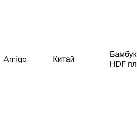
Бамбук
Amigo
Китай
HDF пл