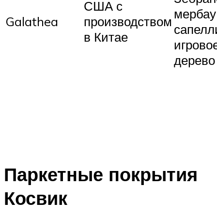
США с
мербау,
Galathea
производством
сапелл
в Китае
игрово
дерево
Паркетные покрытия
Косвик