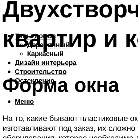
Двухстворч
квартир и 
Типы домов
Деревянный
Каркасный
Дизайн интерьера
Строительство
Форма окна
Остекление
Меню
На то, какие бывают пластиковые о
изготавливают под заказ, их сложно
оборудования, которое необходимо 