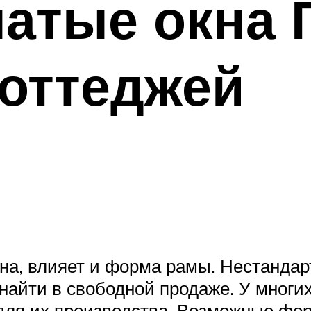
атые окна 
коттеджей
кна, влияет и форма рамы. Нестанда
 найти в свободной продаже. У многи
для их производства. Возможные фор