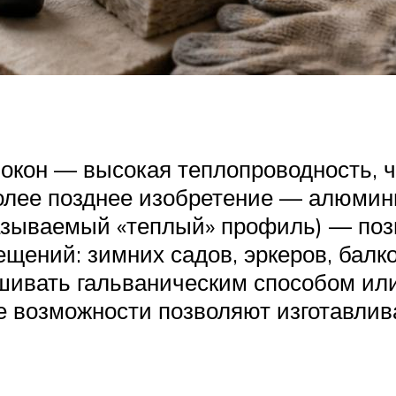
окон — высокая теплопроводность, ч
олее позднее изобретение — алюми
азываемый «теплый» профиль) — поз
щений: зимних садов, эркеров, балко
вать гальваническим способом или 
е возможности позволяют изготавлива