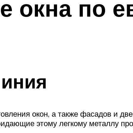
 окна по е
миния
товления окон, а также фасадов и дв
ридающие этому легкому металлу про