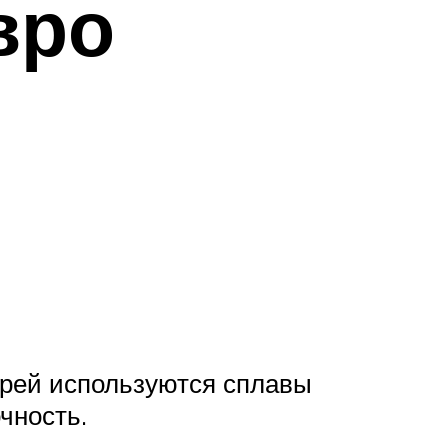
вро
ерей используются сплавы
чность.