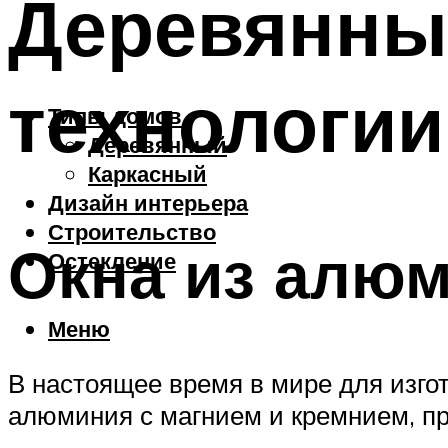
Деревянные
технологии
Типы домов
Деревянный
Каркасный
Дизайн интерьера
Строительство
Окна из алю
Остекление
Меню
В настоящее время в мире для изго
алюминия с магнием и кремнием, п