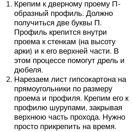
Крепим к дверному проему П-
образный профиль. Должно
получиться две буквы П.
Профиль крепится внутри
проема к стенкам (на высоту
арки) и к его верхней части. В
этом процессе помогут дрель и
дюбеля.
Нарезаем лист гипсокартона на
прямоугольники по размеру
проема и профиля. Крепим его к
профилю шурупами, закрывая
верхнюю часть прохода. Нужно
просто прикрепить на время.