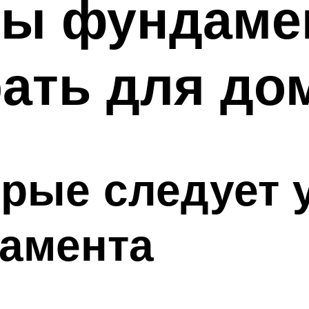
пы фундаме
ать для до
рые следует 
амента