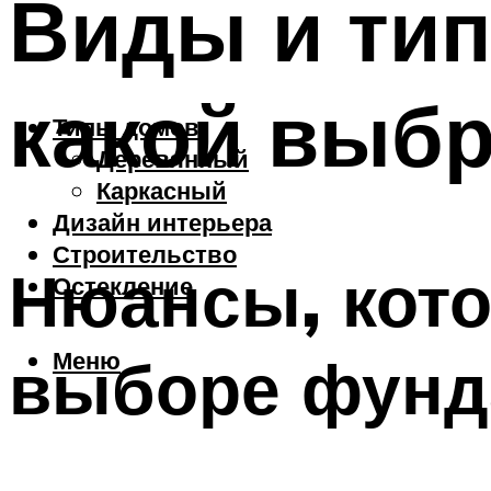
Виды и ти
какой выбр
Типы домов
Деревянный
Каркасный
Дизайн интерьера
Строительство
Нюансы, кото
Остекление
Меню
выборе фунд