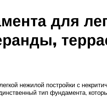
мента для ле
еранды, терр
егкой нежилой постройки с некрити
инственный тип фундамента, которы