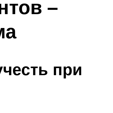
нтов –
ма
учесть при