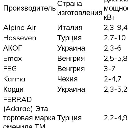
Страна
Производитель
мощнос
изготовления
кВт
Alpine Air
Италия
2,3-9,
Hosseven
Турция
2,7-10
АКОГ
Украина
2,3-6
Emax
Венгрия
2,5-5,8
FEG
Венгрия
3-7
Karma
Чехия
2-4,7
Корди
Украина
2,3-5,2
FERRAD
(Adarad) Эта
торговая марка
Турция
2,2-4,9
сменила ТМ