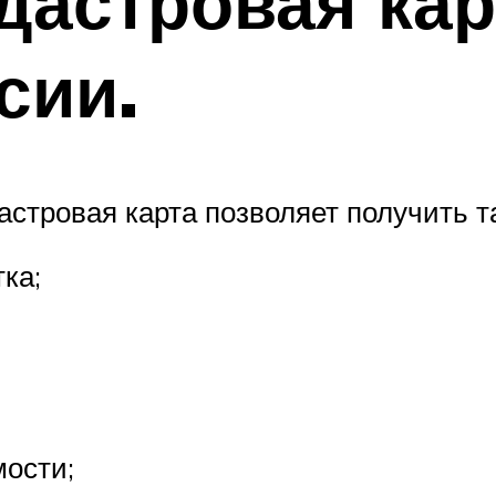
дастровая кар
сии.
астровая карта позволяет получить т
ка;
ости;