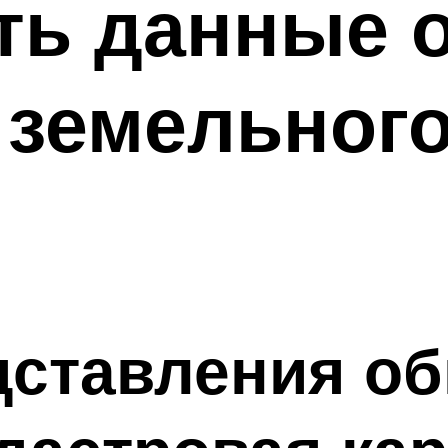
ть данные 
земельного
дставления о