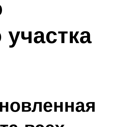
о
 участка
бновленная