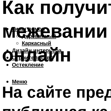
Как получи
межевании 
Типы домов
Деревянный
Каркасный
онлайн
Дизайн интерьера
Строительство
Остекление
Меню
На сайте пре