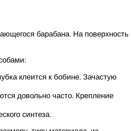
щающегося барабана. На поверхность
собами:
убка клеится к бобине. Зачастую
ются довольно часто. Крепление
ского синтеза.
азмеру, типу материала, из