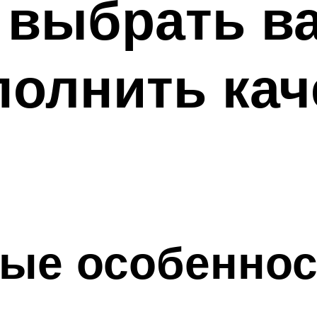
выбрать ва
полнить ка
ные особеннос