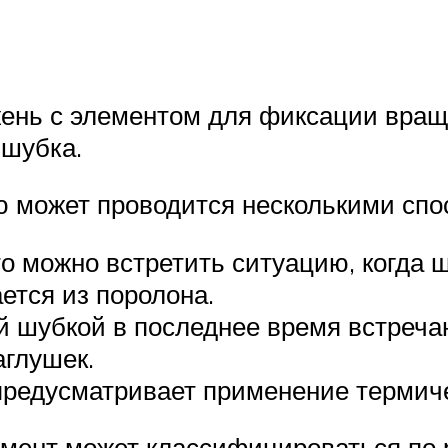
ржень с элементом для фиксации вра
шубка.
ю может проводится несколькими спо
о можно встретить ситуацию, когда ш
ается из поролона.
 шубкой в последнее время встреча
аглушек.
редусматривает применение термиче
ент может классифицироваться по р