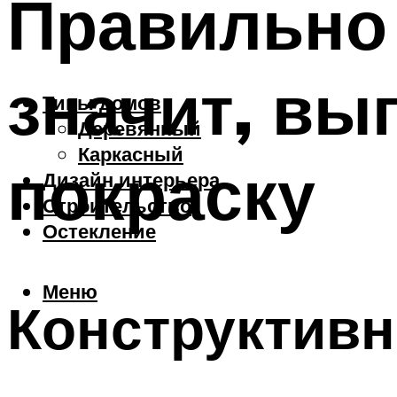
Правильно 
значит, вы
Типы домов
Деревянный
Каркасный
покраску
Дизайн интерьера
Строительство
Остекление
Меню
Конструктив