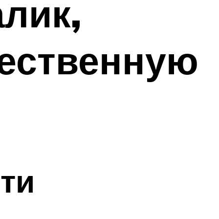
лик,
чественную
ти