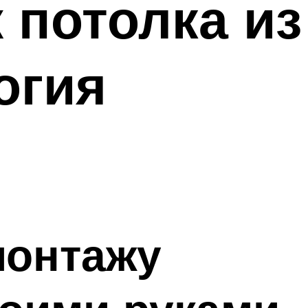
 потолка из
огия
монтажу