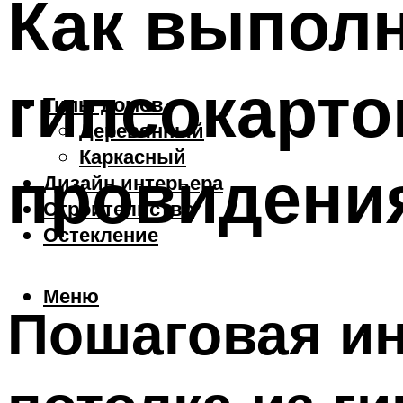
Как выполн
гипсокарто
Типы домов
Деревянный
Каркасный
провидени
Дизайн интерьера
Строительство
Остекление
Меню
Пошаговая ин