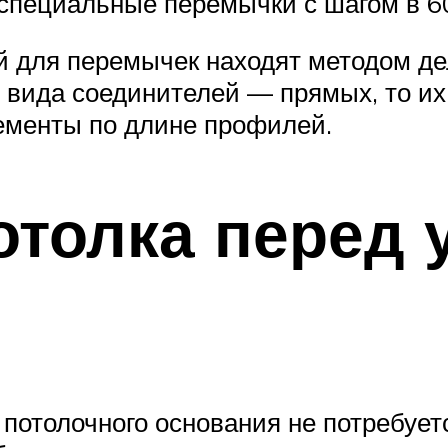
специальные перемычки с шагом в 60
й для перемычек находят методом д
го вида соединителей — прямых, то и
лементы по длине профилей.
отолка перед 
потолочного основания не потребует