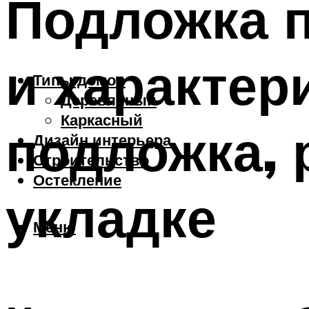
Подложка п
и характер
Типы домов
Деревянный
Каркасный
подложка, 
Дизайн интерьера
Строительство
Остекление
укладке
Меню