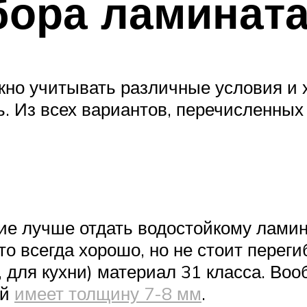
бора ламинат
о учитывать различные условия и ха
ь. Из всех вариантов, перечисленны
ие лучше отдать водостойкому ламин
то всегда хорошо, но не стоит переги
для кухни) материал 31 класса. Воо
ый
имеет толщину 7-8 мм
.