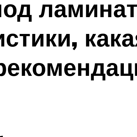
од ламинат
истики, как
рекомендац