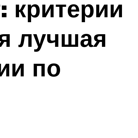
: критерии
ая лучшая
ии по