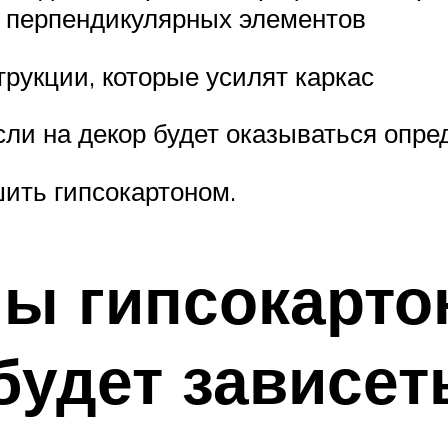
а перпендикулярных элементов
рукции, которые усилят каркас
сли на декор будет оказываться опре
шить гипсокартоном.
ы гипсокарто
 будет зависет