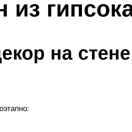
н из гипсок
екор на стене
оэтапно: