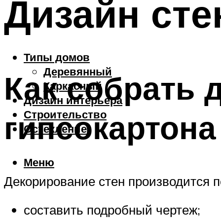
Дизайн сте
Типы домов
Деревянный
Как собрать д
Каркасный
Дизайн интерьера
Строительство
гипсокартона
Остекление
Меню
Декорирование стен производится п
составить подробный чертеж;