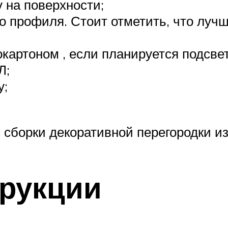
 на поверхности;
го профиля. Стоит отметить, что луч
картоном , если планируется подсве
Л;
у;
сборки декоративной перегородки из
трукции