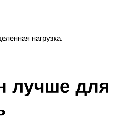
деленная нагрузка.
н лучше для
ь