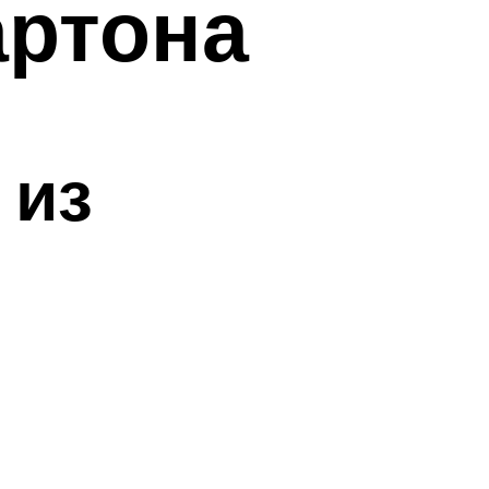
артона
 из