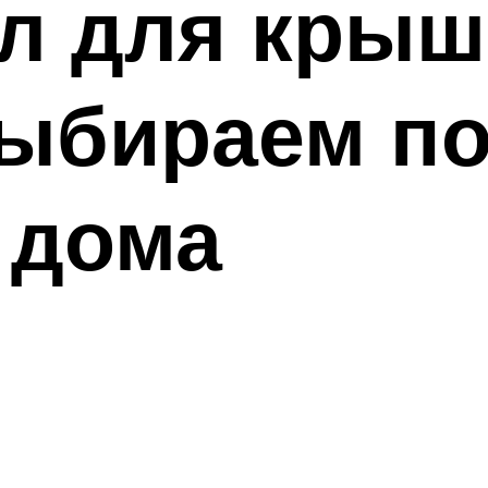
л для крыш
выбираем п
 дома