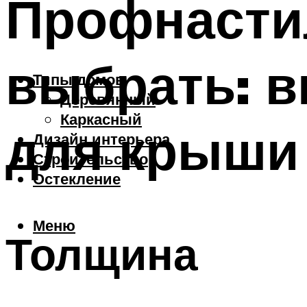
Профнасти
выбрать: 
Типы домов
Деревянный
Каркасный
для крыши
Дизайн интерьера
Строительство
Остекление
Меню
Толщина