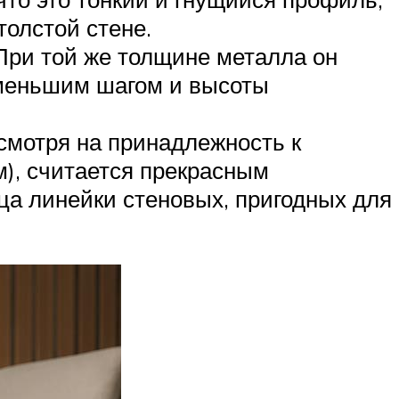
толстой стене.
 При той же толщине металла он
 меньшим шагом и высоты
есмотря на принадлежность к
м), считается прекрасным
ца линейки стеновых, пригодных для