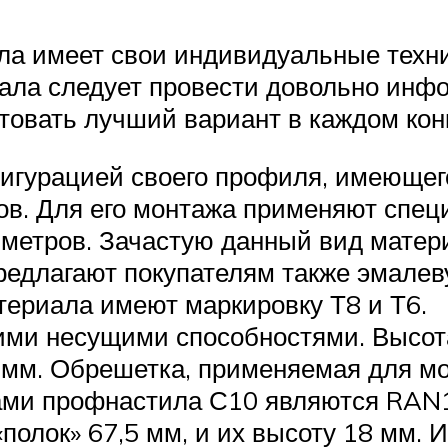
ла имеет свои индивидуальные техни
иала следует провести довольно инф
етовать лучший вариант в каждом кон
игурацией своего профиля, имеющего
ов. Для его монтажа применяют спец
иметров. Зачастую данный вид матер
редлагают покупателям также эмалев
териала имеют маркировку Т8 и Т6.
ми несущими способностями. Высота
7 мм. Обрешетка, применяемая для мо
гами профнастила С10 являются RAN1
олок» 67,5 мм, и их высоту 18 мм. 