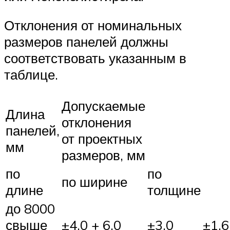
Отклонения от номинальных
размеров панелей должны
соответствовать указанным в
таблице.
Допускаемые
Длина
отклонения
панелей,
от проектных
мм
размеров, мм
по
по
по ширине
длине
толщине
до 8000
свыше
±4.0 + 6.0
±3.0
±1.6