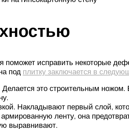
рхностью
ая поможет исправить некоторые деф
она под
плитку заключается в следую
елается это строительным ножом. Ег
ну.
кой. Накладывают первый слой, кото
 армированную ленту, она предотвра
ую выравнивают.