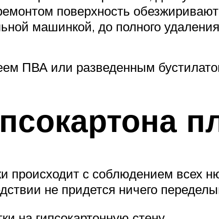
 ремонтом поверхность обезжиривают
ной машинкой, до полного удаления 
леем ПВА или разведенным бустилато
псокартона п
и происходит с соблюдением всех ню
едствии не придется ничего переделы
ки на гипсокартонную стену