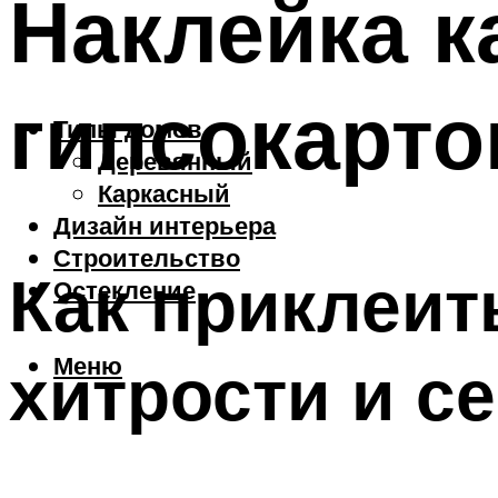
Наклейка к
гипсокарто
Типы домов
Деревянный
Каркасный
Дизайн интерьера
Строительство
Как приклеит
Остекление
Меню
хитрости и с