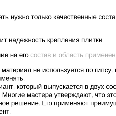
ать нужно только качественные сост
ит надежность крепления плитки
ие на его
состав и область примене
 материал не используется по гипсу, 
именять.
нт, который выпускается в двух сос
 Многие мастера утверждают, что эт
ное решение. Его применяют преимущ
ент.