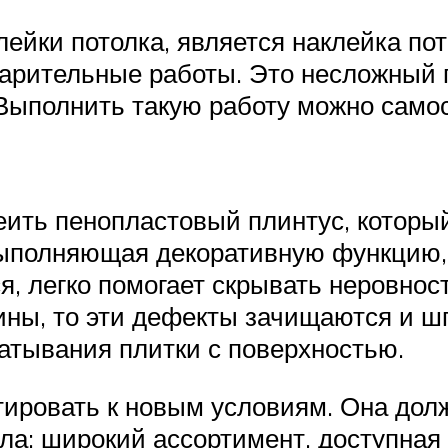
ейки потолка, является наклейка по
арительные работы. Это несложный п
 Выполнить такую работу можно само
еить пенопластовый плинтус, который
 выполняющая декоративную функцию,
ся, легко помогает скрывать неровно
ины, то эти дефекты зачищаются и ш
ватывания плитки с поверхностью.
тировать к новым условиям. Она долж
а: широкий ассортимент, доступная 