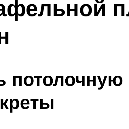
афельной п
н
ь потолочную 
екреты