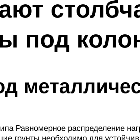
ают столбч
ы под коло
од металличе
ипа Равномерное распределение нагр
ие грунты необходимо для устойчиво