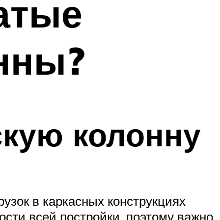
атые
нны?
скую колонну
узок в каркасных конструкциях
сти всей постройки, поэтому важно