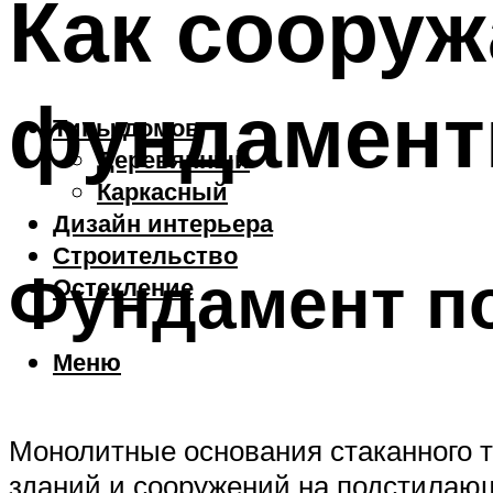
Как сооруж
фундамент
Типы домов
Деревянный
Каркасный
Дизайн интерьера
Строительство
Фундамент п
Остекление
Меню
Монолитные основания стаканного т
зданий и сооружений на подстилающ