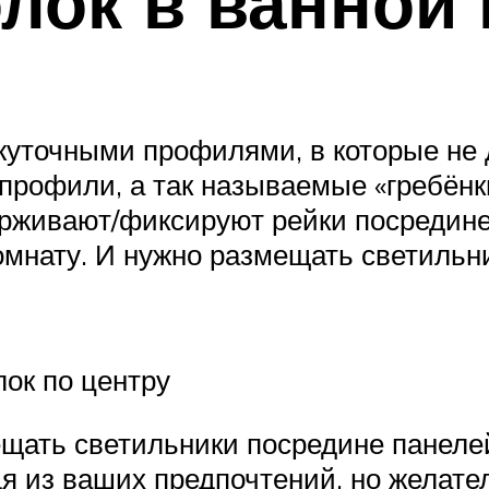
лок в ванной 
жуточными профилями, в которые не 
е профили, а так называемые «гребён
ерживают/фиксируют рейки посредине 
мнату. И нужно размещать светильник
ок по центру
щать светильники посредине панелей
я из ваших предпочтений, но желате