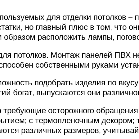
пользуемых для отделки потолков – 
статки, но главный плюс в том, что о
им образом расположить лампы, погово
 для потолков. Монтаж панелей ПВХ н
 способен собственными руками уста
ожность подобрать изделия по вкус
ий богат, выпускаются они различног
но требующие осторожного обращения 
рытием; с термопленочным декором; т
аются различных размеров, учитывай