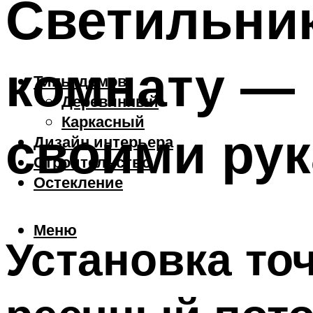
Светильни
комнату — 
Типы домов
Деревянный
Каркасный
своими ру
Дизайн интерьера
Строительство
Остекление
Меню
Установка то