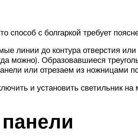
то способ с болгаркой требует поясн
ые линии до контура отверстия или 
гда можно). Образовавшиеся треуголь
панели или отрезаем из ножницами по
дключить и установить светильник на 
 панели