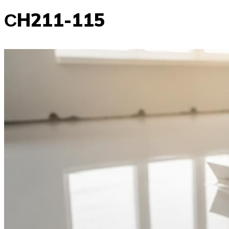
СH211-115