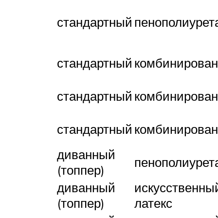
стандартный
пенополиурет
стандартный
комбинирова
стандартный
комбинирова
стандартный
комбинирова
диванный
пенополиурет
(топпер)
диванный
искусственны
(топпер)
латекс