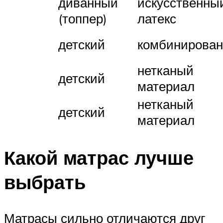
диванный
искусственны
(топпер)
латекс
детский
комбинирова
нетканый
детский
материал
нетканый
детский
материал
Какой матрас лучше
выбрать
Матрасы сильно отличаются друг