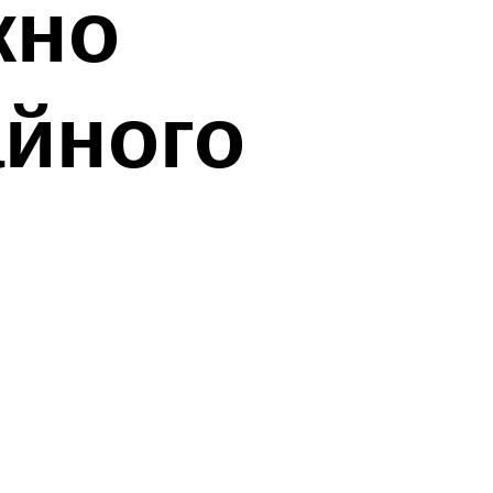
жно
айного