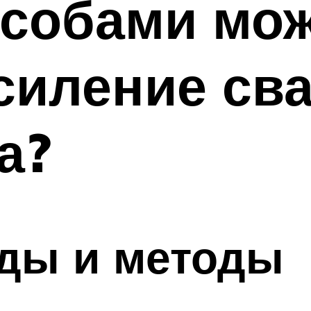
особами мо
силение св
а?
ды и методы