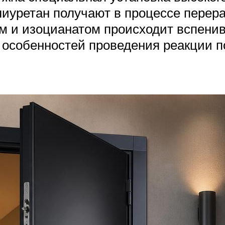
уретан получают в процессе перераб
м и изоцианатом происходит вспени
и особенностей проведения реакции 