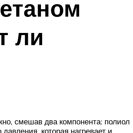
ретаном
т ли
жно, смешав два компонента: полиол
о давления, которая нагревает и