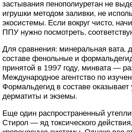
застывания пенополиуретан не выде
игрушки методом заливки, не испол
экосистемы. Если вокруг чисто, нач
ППУ нужно посмотреть, соответств
Для сравнения: минеральная вата, 
составе фенольные и формальдегид
принятой в 1997 году, минвата — р
Международное агентство по изучен
Формальдегид в составе оказывает 
дерматиты и экземы.
Еще один распространенный утеплит
Стирол — яд токсического действия
кровеносную системы. Однако все э