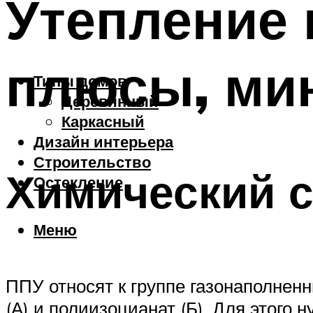
Утепление
плюсы, мин
Типы домов
Деревянный
Каркасный
Дизайн интерьера
Строительство
Химический 
Остекление
Меню
ППУ относят к группе газонаполнен
(А) и полиизоцианат (Б). Для этого 