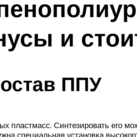
 пенополиу
усы и стои
состав ППУ
ных пластмасс. Синтезировать его мо
нужна специальная установка высоког