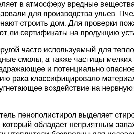
ляет в атмосферу вредные вещества.
ьзовали для производства ульев. Пч
инают строить дом. Для проверки пож
уют ли сертификаты на продукцию ус
другой часто используемый для тепл
ные смолы, а также частицы мелких 
аздражающее и потенциально опасное
ию рака классифицировало материал 
угнетающее воздействие на нервную
ель пенополистирол выделяет стирол,
, который обладает неприятным запа
ти утеплители безвредны для челов