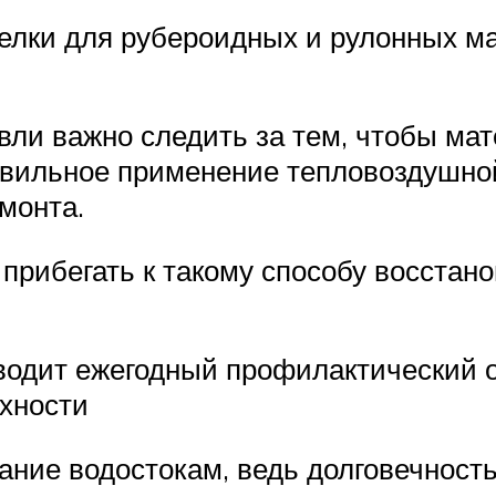
релки для рубероидных и рулонных м
ли важно следить за тем, чтобы мат
авильное применение тепловоздушной
емонта.
прибегать к такому способу восстан
водит ежегодный профилактический 
хности
ание водостокам, ведь долговечность