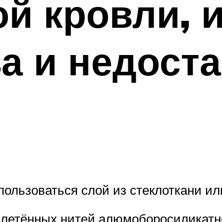
й кровли, 
а и недоста
ользоваться слой из стеклоткани ил
плетённых нитей алюмоборосиликатн