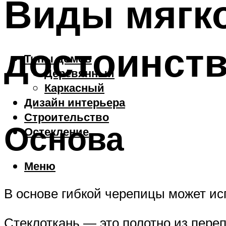
Виды мягко
достоинств
Типы домов
Деревянный
Каркасный
Дизайн интерьера
Строительство
Основа
Остекление
Меню
В основе гибкой черепицы может исп
Стеклоткань — это полотно из пере