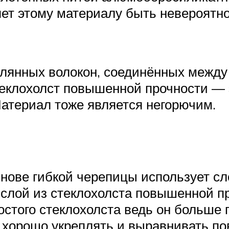
ет этому материалу быть невероятн
клянных волокон, соединённых между 
теклохолст повышенной прочности — 
Материал тоже является негорючим.
нове гибкой черепицы использует сло
 слой из стеклохолста повышенной п
ростого стеклохолста ведь он больше
 хорошо укреплять и выравнивать пов