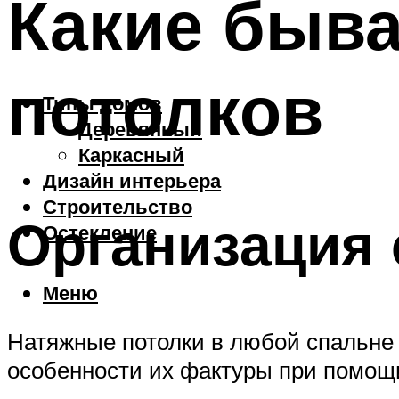
Какие быв
потолков
Типы домов
Деревянный
Каркасный
Дизайн интерьера
Строительство
Организация 
Остекление
Меню
Натяжные потолки в любой спальне 
особенности их фактуры при помощи