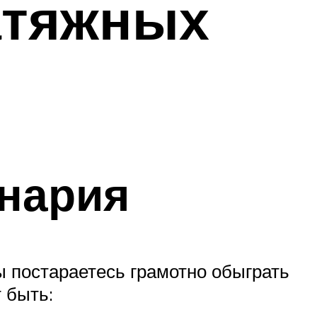
атяжных
енария
ы постараетесь грамотно обыграть
 быть: