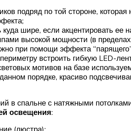
иков подряд по той стороне, которая
ффекта;
ь куда шире, если акцентировать ее
мпами высокой мощности (в пределах
жно при помощи эффекта “парящего” 
периметру встроить гибкую LED-лент
световых мотивов на базе используе
данном порядке, красиво подсвечива
ий в спальне с натяжными потолками
ей освещения
:
ние (люстра);