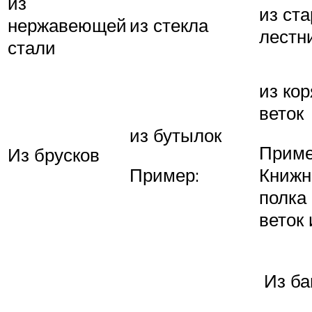
из
из ст
нержавеющей
из стекла
лестн
стали
из кор
веток
из бутылок
Приме
Из брусков
Пример:
Книжн
полка
веток 
Из ба