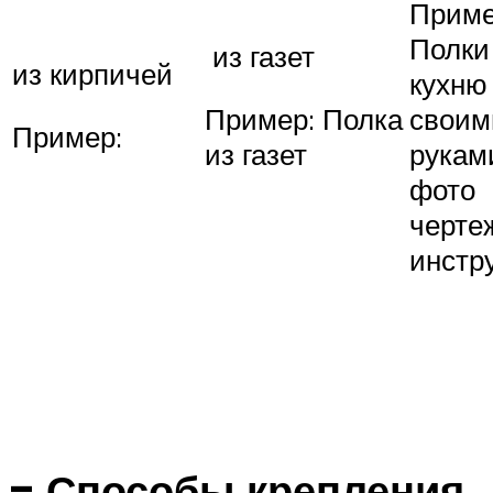
Приме
Полки
из газет
из кирпичей
кухню
Пример: Полка
своим
Пример:
из газет
рукам
фото
черте
инстр
= Способы крепления